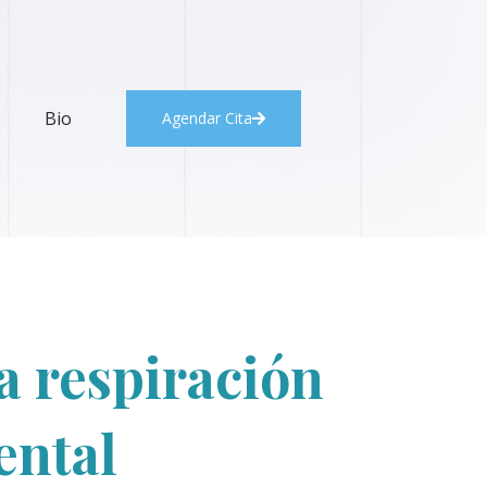
Bio
Agendar Cita
la respiración
ental